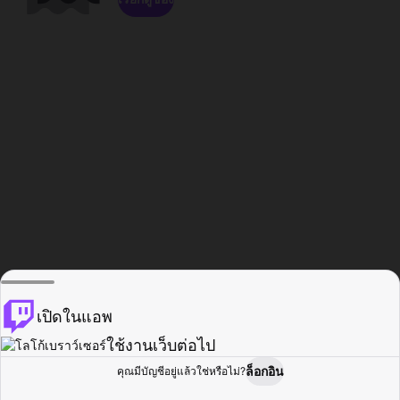
เปิดในแอพ
ใช้งานเว็บต่อไป
ล็อกอิน
คุณมีบัญชีอยู่แล้วใช่หรือไม่?
หน้าแรก
เรียกดู
กิจกรรม
โปรไฟล์