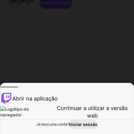
Procurar canais
Abrir na aplicação
Continuar a utilizar a versão
web
Iniciar sessão
Já tens uma conta?
Página inicial
Procurar
Atividade
Perfil