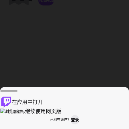
在应用中打开
继续使用网页版
登录
已拥有账户？
主页
浏览
活动纪录
个人资料