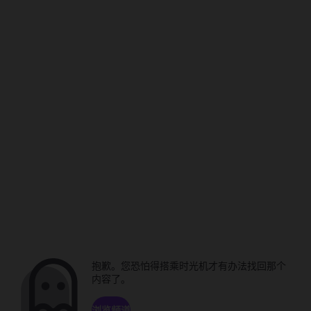
抱歉。您恐怕得搭乘时光机才有办法找回那个
内容了。
浏览频道