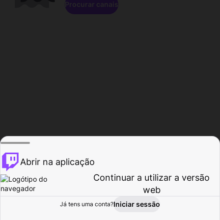
Procurar canais
Abrir na aplicação
Continuar a utilizar a versão
web
Iniciar sessão
Já tens uma conta?
Página inicial
Procurar
Atividade
Perfil