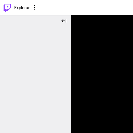
⌥
P
Explorar