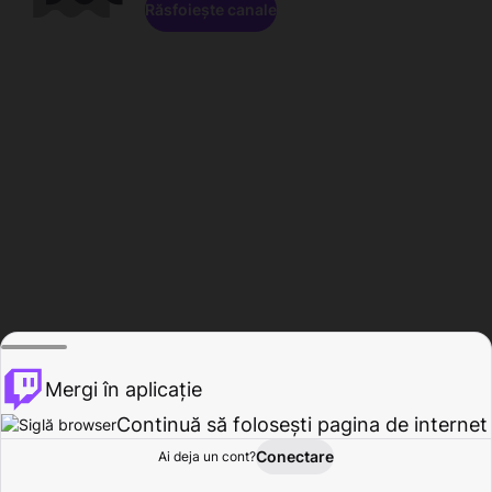
Răsfoiește canale
Mergi în aplicație
Continuă să folosești pagina de internet
Conectare
Ai deja un cont?
Acasă
Răsfoire
Activitate
Profil