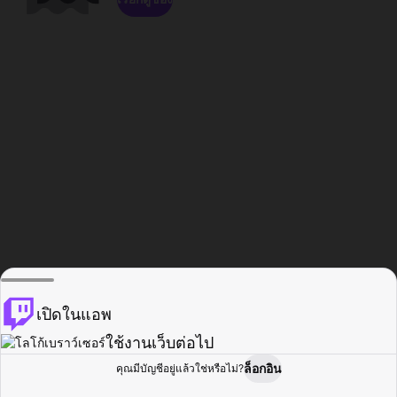
เปิดในแอพ
ใช้งานเว็บต่อไป
ล็อกอิน
คุณมีบัญชีอยู่แล้วใช่หรือไม่?
หน้าแรก
เรียกดู
กิจกรรม
โปรไฟล์