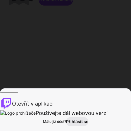
Otevřít v aplikaci
Používejte dál webovou verzi
Přihlásit se
Máte již účet?
Domů
Procházet
Aktivita
Profil