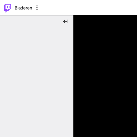
⌥
P
Bladeren