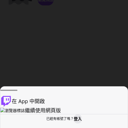
在 App 中開啟
繼續使用網頁版
登入
已經有帳號了嗎？
創作者基地
瀏覽
活動紀錄
個人檔案