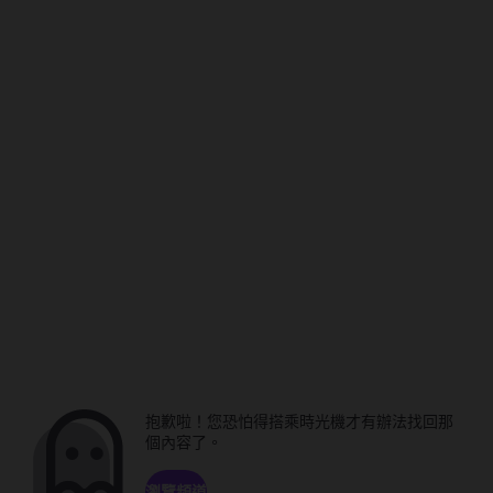
抱歉啦！您恐怕得搭乘時光機才有辦法找回那
個內容了。
瀏覽頻道