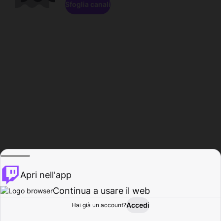
Sfoglia canali
Apri nell'app
Continua a usare il web
Accedi
Hai già un account?
Base
Sfoglia
Attività
Profilo