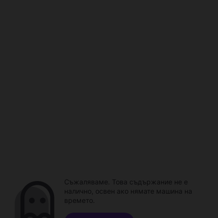
Съжаляваме. Това съдържание не е
налично, освен ако нямате машина на
времето.