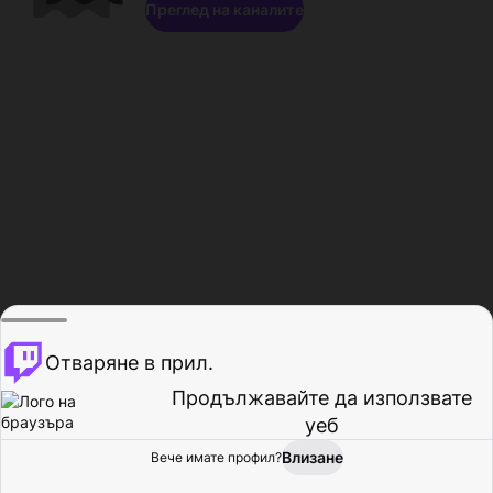
Преглед на каналите
Отваряне в прил.
Продължавайте да използвате
уеб
Влизане
Вече имате профил?
Начало
Преглед
Активност
Профил