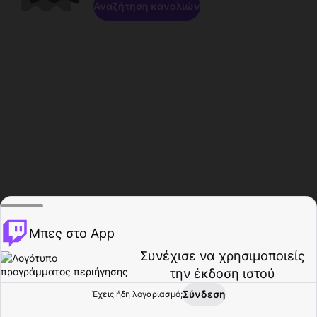
Αναζήτηση καναλιών
Μπες στο App
Συνέχισε να χρησιμοποιείς
την έκδοση ιστού
Σύνδεση
Έχεις ήδη λογαριασμό;
Αρχική σελίδα
Περιήγηση
Δραστηριότητα
Προφίλ