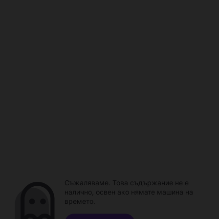
Съжаляваме. Това съдържание не е
налично, освен ако нямате машина на
времето.