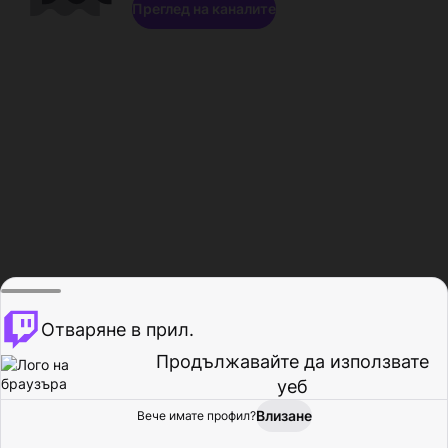
Преглед на каналите
Отваряне в прил.
Продължавайте да използвате
уеб
Влизане
Вече имате профил?
Начало
Преглед
Активност
Профил