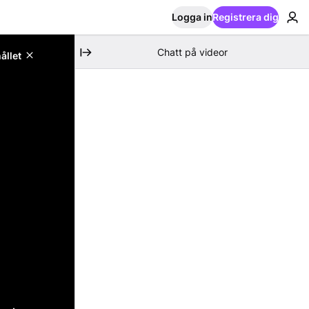
Logga in
Registrera dig
Chatt på videor
ållet