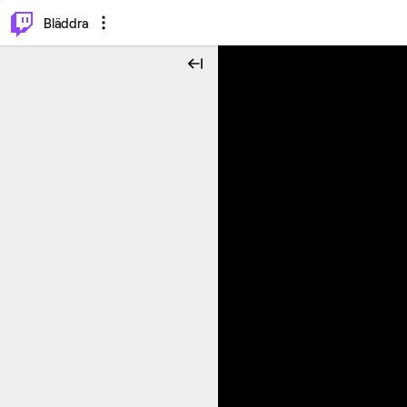
⌥
P
Bläddra