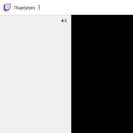
..
⌥
P
Περιήγηση