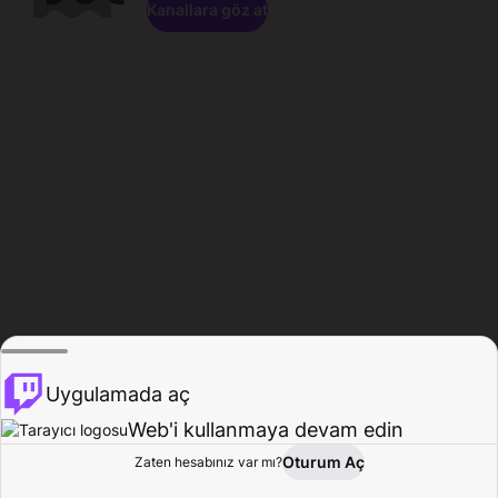
Kanallara göz at
Uygulamada aç
Web'i kullanmaya devam edin
Oturum Aç
Zaten hesabınız var mı?
Ana Sayfa
Gözat
Aktivite
Profil