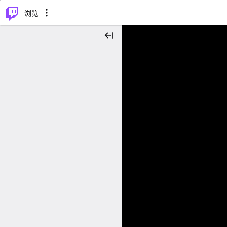
⌥
P
浏览