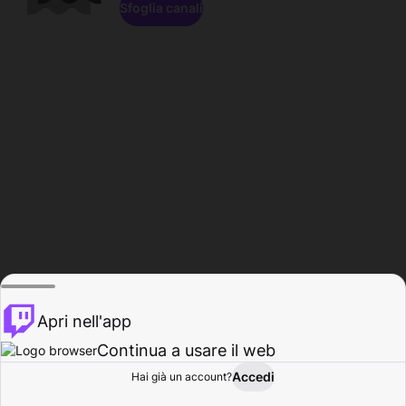
Sfoglia canali
Apri nell'app
Continua a usare il web
Accedi
Hai già un account?
Base
Sfoglia
Attività
Profilo