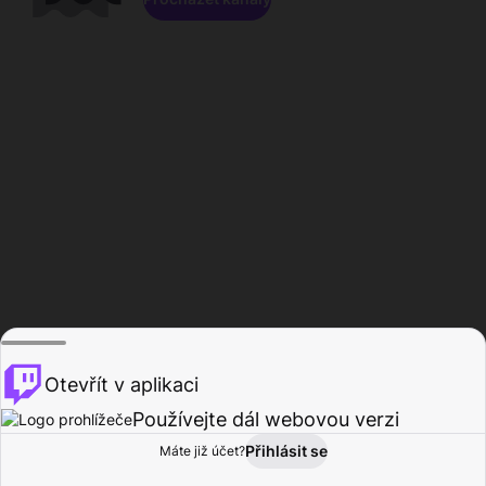
Otevřít v aplikaci
Používejte dál webovou verzi
Přihlásit se
Máte již účet?
Domů
Procházet
Aktivita
Profil