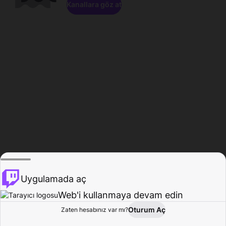
Kanallara göz at
Uygulamada aç
Web'i kullanmaya devam edin
Oturum Aç
Zaten hesabınız var mı?
Ana Sayfa
Gözat
Aktivite
Profil