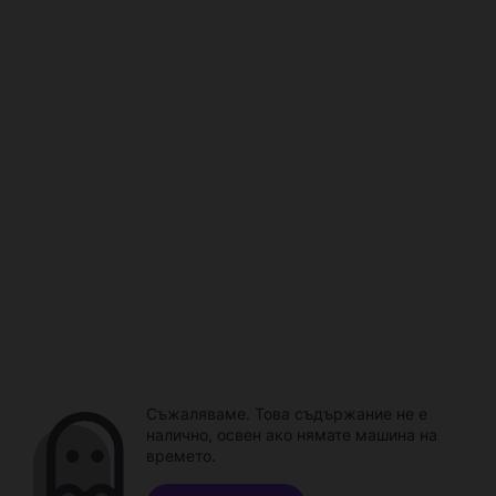
Съжаляваме. Това съдържание не е
налично, освен ако нямате машина на
времето.