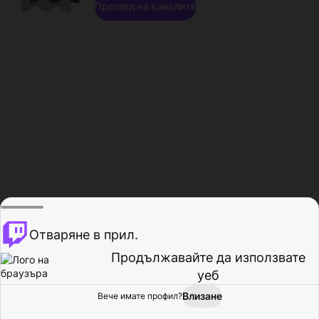
Преглед на каналите
Отваряне в прил.
Продължавайте да използвате
уеб
Влизане
Вече имате профил?
Начало
Преглед
Активност
Профил