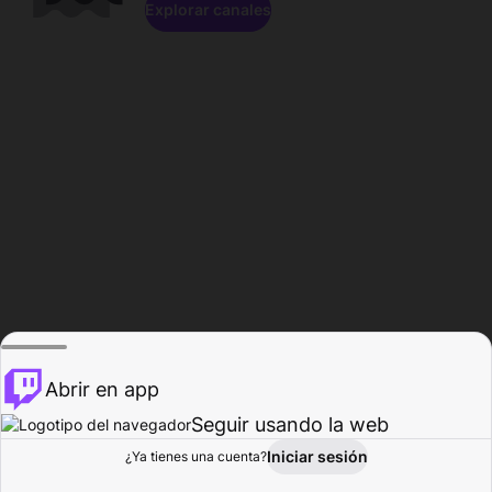
Explorar canales
Abrir en app
Seguir usando la web
Iniciar sesión
Página del
¿Ya tienes una cuenta?
Explorar
Actividad
Perfil
Creador