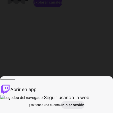
Explorar canales
Abrir en app
Seguir usando la web
Iniciar sesión
Página del
¿Ya tienes una cuenta?
Explorar
Actividad
Perfil
Creador