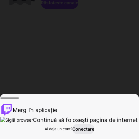
Răsfoiește canale
Mergi în aplicație
Continuă să folosești pagina de internet
Conectare
Ai deja un cont?
Acasă
Răsfoire
Activitate
Profil