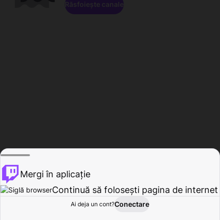
Răsfoiește canale
Mergi în aplicație
Continuă să folosești pagina de internet
Conectare
Ai deja un cont?
Acasă
Răsfoire
Activitate
Profil