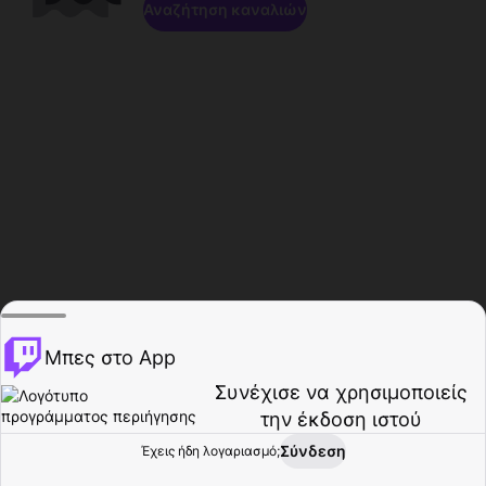
Αναζήτηση καναλιών
Μπες στο App
Συνέχισε να χρησιμοποιείς
την έκδοση ιστού
Σύνδεση
Έχεις ήδη λογαριασμό;
Αρχική σελίδα
Περιήγηση
Δραστηριότητα
Προφίλ