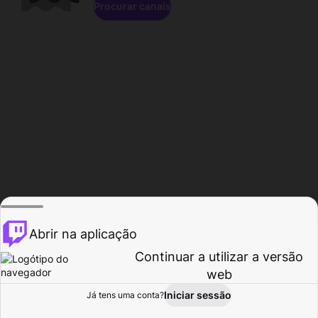
Procurar canais
Abrir na aplicação
Continuar a utilizar a versão
web
Iniciar sessão
Já tens uma conta?
Página inicial
Procurar
Atividade
Perfil