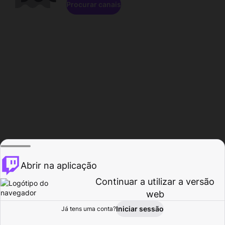
Procurar canais
Abrir na aplicação
Continuar a utilizar a versão
web
Iniciar sessão
Já tens uma conta?
Página inicial
Procurar
Atividade
Perfil