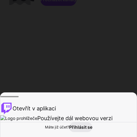
Otevřít v aplikaci
Používejte dál webovou verzi
Přihlásit se
Máte již účet?
Domů
Procházet
Aktivita
Profil