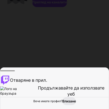
Преглед на каналите
Отваряне в прил.
Продължавайте да използвате
уеб
Влизане
Вече имате профил?
Начало
Преглед
Активност
Профил