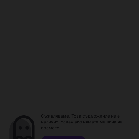
Съжаляваме. Това съдържание не е
налично, освен ако нямате машина на
времето.