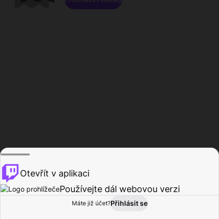
Otevřít v aplikaci
Používejte dál webovou verzi
Přihlásit se
Máte již účet?
Domů
Procházet
Aktivita
Profil