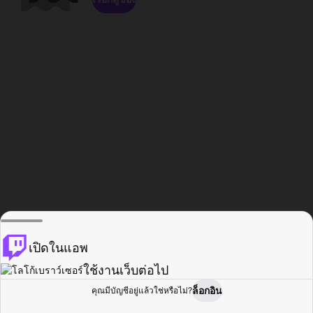
เปิดในแอพ
ใช้งานเว็บต่อไป
ล็อกอิน
คุณมีบัญชีอยู่แล้วใช่หรือไม่?
หน้าแรก
เรียกดู
กิจกรรม
โปรไฟล์