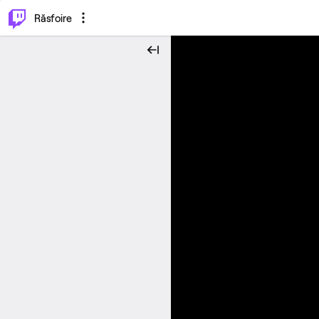
⌥
P
Răsfoire