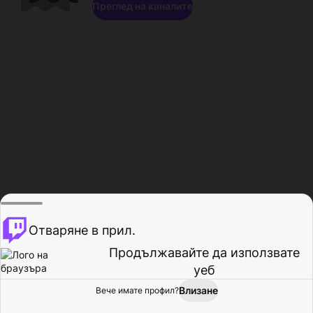
Преглед на каналите
Отваряне в прил.
Продължавайте да използвате
уеб
Влизане
Вече имате профил?
Начало
Преглед
Активност
Профил