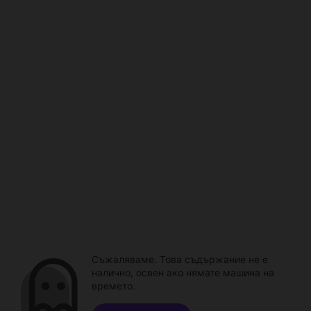
Съжаляваме. Това съдържание не е
налично, освен ако нямате машина на
времето.