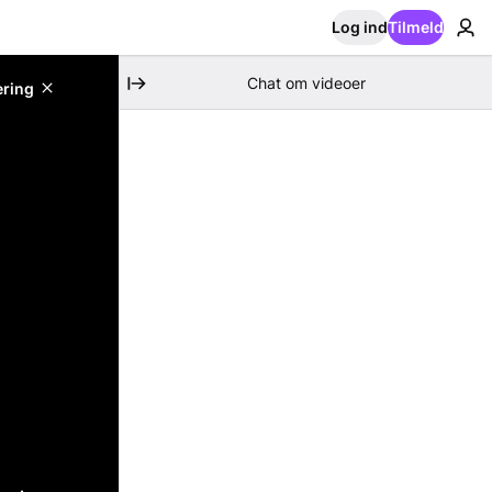
Log ind
Tilmeld
Chat om videoer
ering