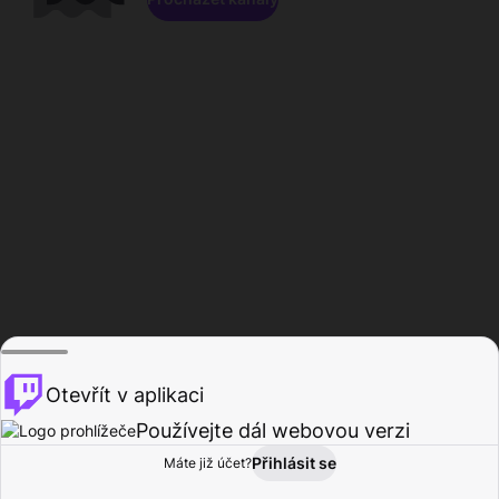
Otevřít v aplikaci
Používejte dál webovou verzi
Přihlásit se
Máte již účet?
Domů
Procházet
Aktivita
Profil