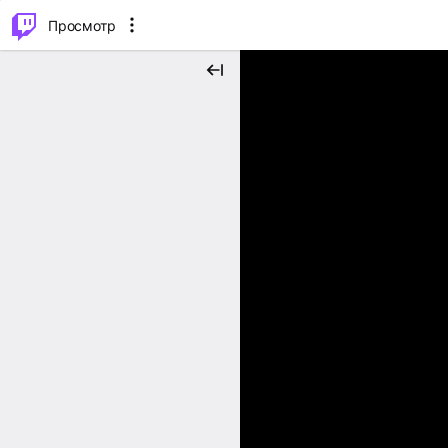
.
⌥
P
Просмотр