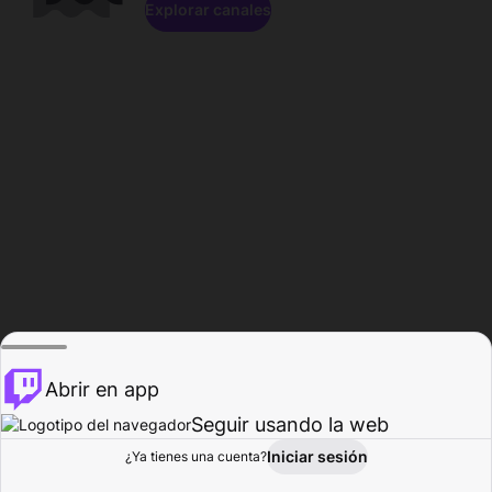
Explorar canales
Abrir en app
Seguir usando la web
Iniciar sesión
Página del
¿Ya tienes una cuenta?
Explorar
Actividad
Perfil
Creador