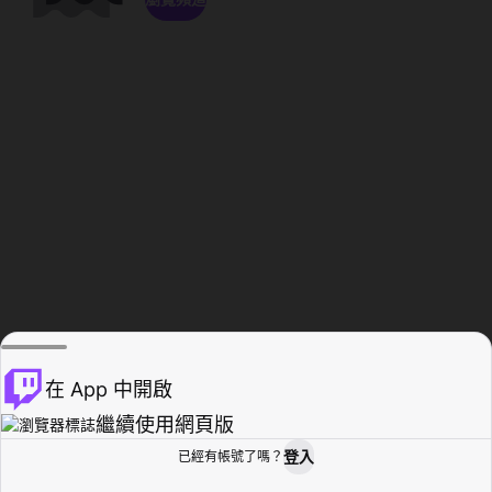
在 App 中開啟
繼續使用網頁版
登入
已經有帳號了嗎？
創作者基地
瀏覽
活動紀錄
個人檔案