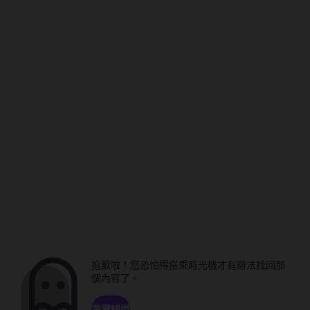
抱歉啦！您恐怕得搭乘時光機才有辦法找回那
個內容了。
瀏覽頻道