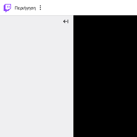
..
⌥
P
Περιήγηση