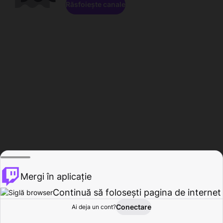
Răsfoiește canale
Mergi în aplicație
Continuă să folosești pagina de internet
Conectare
Ai deja un cont?
Acasă
Răsfoire
Activitate
Profil