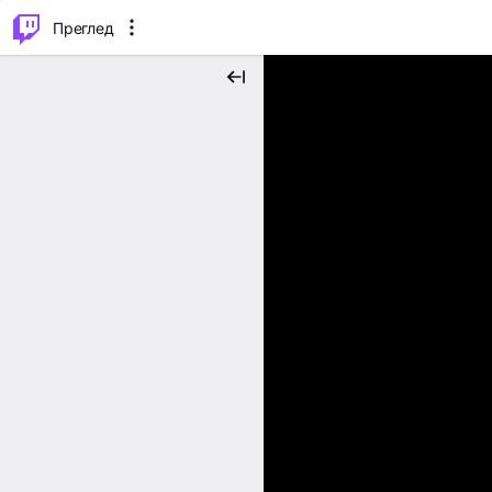
м...
⌥
P
Преглед