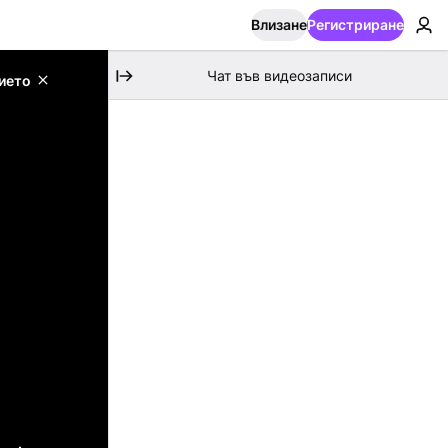
Влизане
Регистриране
Чат във видеозаписи
ието