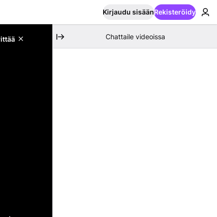
Kirjaudu sisään
Rekisteröidy
Chattaile videoissa
ittää