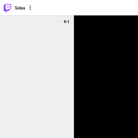
⌥
P
Selaa