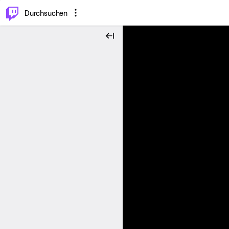
.
⌥
P
Durchsuchen