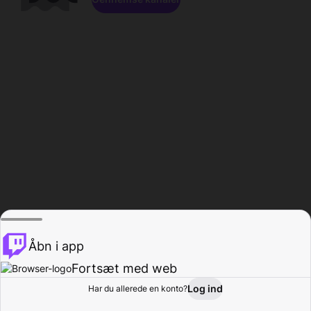
Åbn i app
Fortsæt med web
Log ind
Har du allerede en konto?
Hjem
Gennemse
Aktivitet
Profil