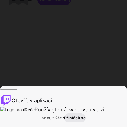
Otevřít v aplikaci
Používejte dál webovou verzi
Přihlásit se
Máte již účet?
Domů
Procházet
Aktivita
Profil