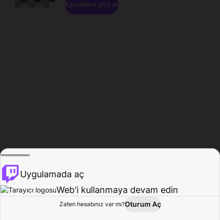
Kanallara göz at
Uygulamada aç
Web'i kullanmaya devam edin
Oturum Aç
Zaten hesabınız var mı?
Ana Sayfa
Gözat
Aktivite
Profil