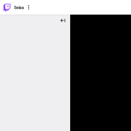
⌥
P
Selaa