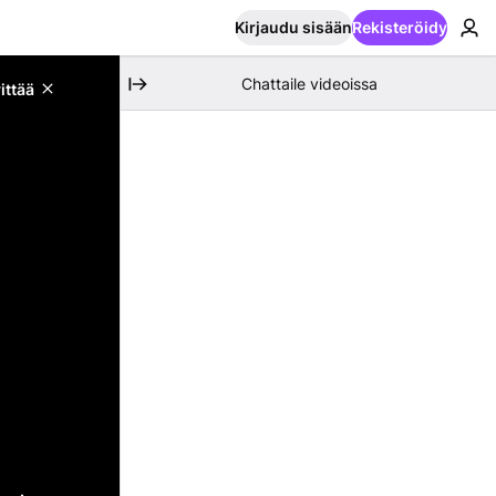
Kirjaudu sisään
Rekisteröidy
Chattaile videoissa
ittää