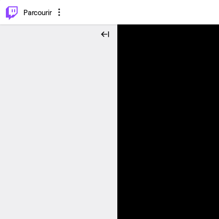
⌥
P
Parcourir